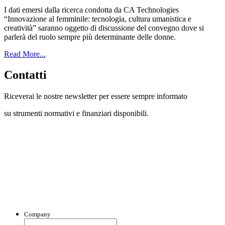
I dati emersi dalla ricerca condotta da CA Technologies
“Innovazione al femminile: tecnologia, cultura umanistica e
creatività” saranno oggetto di discussione del convegno dove si
parlerà del ruolo sempre più determinante delle donne.
Read More...
Contatti
Riceverai le nostre newsletter per essere sempre informato
su strumenti normativi e finanziari disponibili.
Con questo modulo puoi richiedere
informazioni su opportunità per creare
liquidità e accedere a finanziamenti ed
agevolazioni.
Company