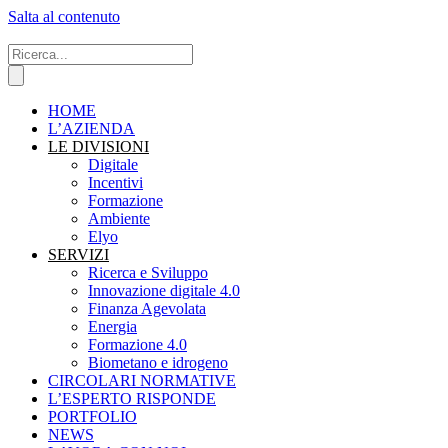
Salta al contenuto
HOME
L’AZIENDA
LE DIVISIONI
Digitale
Incentivi
Formazione
Ambiente
Elyo
SERVIZI
Ricerca e Sviluppo
Innovazione digitale 4.0
Finanza Agevolata
Energia
Formazione 4.0
Biometano e idrogeno
CIRCOLARI NORMATIVE
L’ESPERTO RISPONDE
PORTFOLIO
NEWS