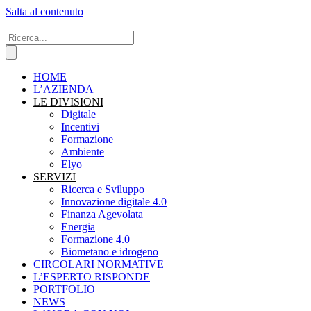
Salta al contenuto
HOME
L’AZIENDA
LE DIVISIONI
Digitale
Incentivi
Formazione
Ambiente
Elyo
SERVIZI
Ricerca e Sviluppo
Innovazione digitale 4.0
Finanza Agevolata
Energia
Formazione 4.0
Biometano e idrogeno
CIRCOLARI NORMATIVE
L’ESPERTO RISPONDE
PORTFOLIO
NEWS