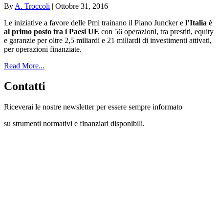
By
A. Troccoli
|
Ottobre 31, 2016
Le iniziative a favore delle Pmi trainano il Piano Juncker e
l’Italia è
al primo posto tra i Paesi UE
con 56 operazioni, tra prestiti, equity
e garanzie per oltre 2,5 miliardi e 21 miliardi di investimenti attivati,
per operazioni finanziate.
Read More...
Contatti
Riceverai le nostre newsletter per essere sempre informato
su strumenti normativi e finanziari disponibili.
Con questo modulo puoi richiedere
informazioni su opportunità per creare
liquidità e accedere a finanziamenti ed
agevolazioni.