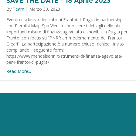
SAVE THE DATE – 18 Aprile 2023
By
Team
|
Marzo 30, 2023
Evento esclusivo dedicato ai Frantoi di Puglia in partnership
con Pieralisi Maip Spa Vieni a conoscere i dettagli delle più
importanti misure di finanza agevolata disponibili in Puglia per i
Frantoi con focus su “PNRR ammodernamento dei Frantoi
Oleari”. La partecipazione è a numero chiuso, richiedi l’invito
compilando il seguente form:
https://www.mendelsohn.it/strumenti-di-finanza-agevolata-
per-i-frantoi-di-puglia/
Read More...