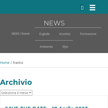
NEWS
NEWS / Eventi
Digitale
Incentivi
Formazione
Ambiente
Elyo
Home
/
frantoi
Archivio
Archivio