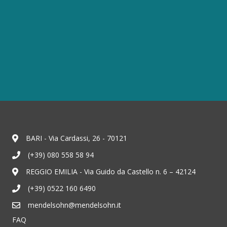
BARI - Via Cardassi, 26 - 70121
(+39) 080 558 58 94
REGGIO EMILIA - Via Guido da Castello n. 6 – 42124
(+39) 0522 160 6490
mendelsohn@mendelsohn.it
FAQ