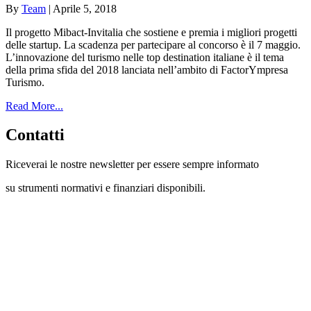
By
Team
|
Aprile 5, 2018
Il progetto Mibact-Invitalia che sostiene e premia i migliori progetti
delle startup. La scadenza per partecipare al concorso è il 7 maggio.
L’innovazione del turismo nelle top destination italiane è il tema
della prima sfida del 2018 lanciata nell’ambito di FactorYmpresa
Turismo.
Read More...
Contatti
Riceverai le nostre newsletter per essere sempre informato
su strumenti normativi e finanziari disponibili.
Con questo modulo puoi richiedere
informazioni su opportunità per creare
liquidità e accedere a finanziamenti ed
agevolazioni.