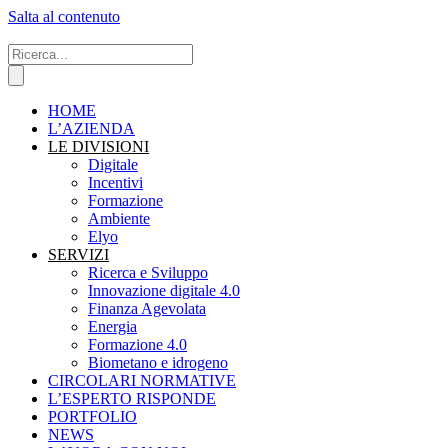
Salta al contenuto
HOME
L’AZIENDA
LE DIVISIONI
Digitale
Incentivi
Formazione
Ambiente
Elyo
SERVIZI
Ricerca e Sviluppo
Innovazione digitale 4.0
Finanza Agevolata
Energia
Formazione 4.0
Biometano e idrogeno
CIRCOLARI NORMATIVE
L’ESPERTO RISPONDE
PORTFOLIO
NEWS