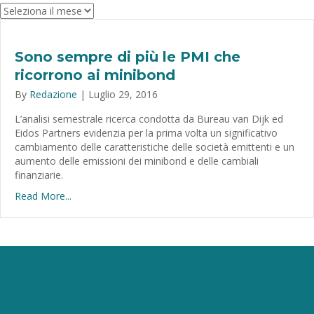
Archivio
Sono sempre di più le PMI che
ricorrono ai minibond
By
Redazione
|
Luglio 29, 2016
L’analisi semestrale ricerca condotta da Bureau van Dijk ed
Eidos Partners evidenzia per la prima volta un significativo
cambiamento delle caratteristiche delle società emittenti e un
aumento delle emissioni dei minibond e delle cambiali
finanziarie.
Read More...