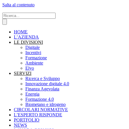
Salta al contenuto
HOME
L’AZIENDA
LE DIVISIONI
Digitale
Incentivi
Formazione
Ambiente
Elyo
SERVIZI
Ricerca e Sviluppo
Innovazione digitale 4.0
Finanza Agevolata
Energia
Formazione 4.0
Biometano e idrogeno
CIRCOLARI NORMATIVE
L’ESPERTO RISPONDE
PORTFOLIO
NEWS