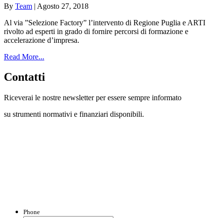
By
Team
|
Agosto 27, 2018
Al via ”Selezione Factory” l’intervento di Regione Puglia e ARTI
rivolto ad esperti in grado di fornire percorsi di formazione e
accelerazione d’impresa.
Read More...
Contatti
Riceverai le nostre newsletter per essere sempre informato
su strumenti normativi e finanziari disponibili.
Con questo modulo puoi richiedere
informazioni su opportunità per creare
liquidità e accedere a finanziamenti ed
agevolazioni.
Phone