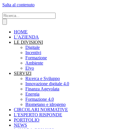
Salta al contenuto
HOME
L’AZIENDA
LE DIVISIONI
Digitale
Incentivi
Formazione
Ambiente
Elyo
SERVIZI
Ricerca e Sviluppo
Innovazione digitale 4.0
Finanza Agevolata
Energia
Formazione 4.0
Biometano e idrogeno
CIRCOLARI NORMATIVE
L’ESPERTO RISPONDE
PORTFOLIO
NEWS