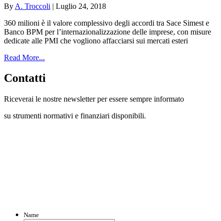
By
A. Troccoli
|
Luglio 24, 2018
360 milioni è il valore complessivo degli accordi tra Sace Simest e
Banco BPM per l’internazionalizzazione delle imprese, con misure
dedicate alle PMI che vogliono affacciarsi sui mercati esteri
Read More...
Contatti
Riceverai le nostre newsletter per essere sempre informato
su strumenti normativi e finanziari disponibili.
Con questo modulo puoi richiedere
informazioni su opportunità per creare
liquidità e accedere a finanziamenti ed
agevolazioni.
Name