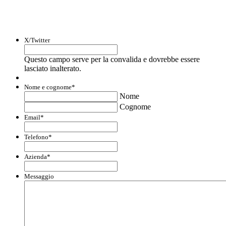
liquidità e accedere a finanziamenti ed
agevolazioni.
X/Twitter
Questo campo serve per la convalida e dovrebbe essere
lasciato inalterato.
Nome e cognome
*
Nome
Cognome
Email
*
Telefono
*
Azienda
*
Messaggio