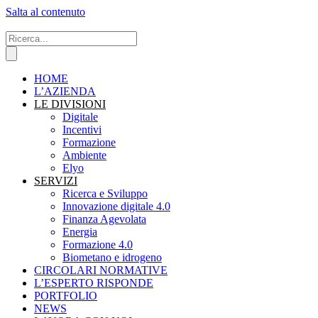
Salta al contenuto
HOME
L’AZIENDA
LE DIVISIONI
Digitale
Incentivi
Formazione
Ambiente
Elyo
SERVIZI
Ricerca e Sviluppo
Innovazione digitale 4.0
Finanza Agevolata
Energia
Formazione 4.0
Biometano e idrogeno
CIRCOLARI NORMATIVE
L’ESPERTO RISPONDE
PORTFOLIO
NEWS