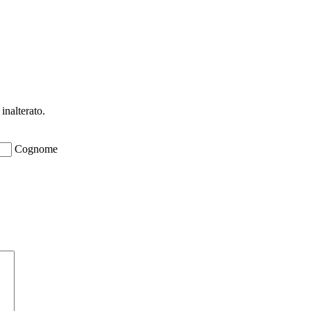
ioni su opportunità per creare liquidità e 
inalterato.
Cognome