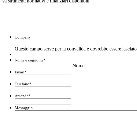
su strumenti normativi e finanziari disponibili.
Con questo modulo puoi richiedere informaz
Company
Questo campo serve per la convalida e dovrebbe essere lasciato 
Nome e cognome
*
Nome
Email
*
Telefono
*
Azienda
*
Messaggio