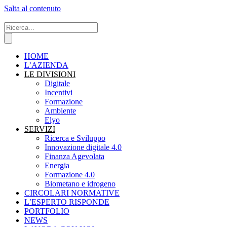
Salta al contenuto
HOME
L’AZIENDA
LE DIVISIONI
Digitale
Incentivi
Formazione
Ambiente
Elyo
SERVIZI
Ricerca e Sviluppo
Innovazione digitale 4.0
Finanza Agevolata
Energia
Formazione 4.0
Biometano e idrogeno
CIRCOLARI NORMATIVE
L’ESPERTO RISPONDE
PORTFOLIO
NEWS