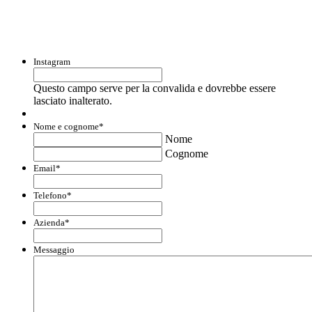
liquidità e accedere a finanziamenti ed
agevolazioni.
Instagram
Questo campo serve per la convalida e dovrebbe essere
lasciato inalterato.
Nome e cognome
*
Nome
Cognome
Email
*
Telefono
*
Azienda
*
Messaggio