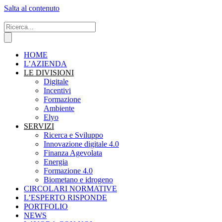
Salta al contenuto
HOME
L’AZIENDA
LE DIVISIONI
Digitale
Incentivi
Formazione
Ambiente
Elyo
SERVIZI
Ricerca e Sviluppo
Innovazione digitale 4.0
Finanza Agevolata
Energia
Formazione 4.0
Biometano e idrogeno
CIRCOLARI NORMATIVE
L’ESPERTO RISPONDE
PORTFOLIO
NEWS