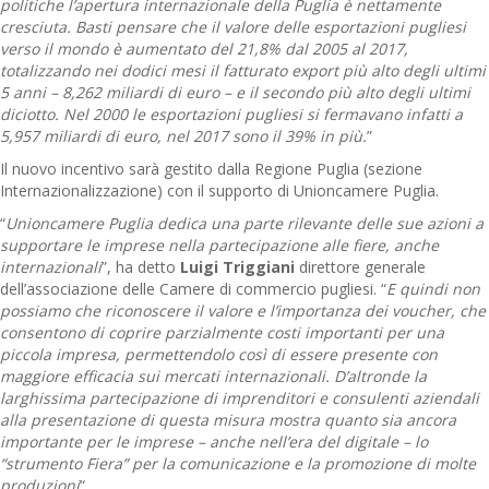
politiche l’apertura internazionale della Puglia è nettamente
cresciuta. Basti pensare che il valore delle esportazioni pugliesi
verso il mondo è aumentato del 21,8% dal 2005 al 2017,
totalizzando nei dodici mesi il fatturato export più alto degli ultimi
5 anni – 8,262 miliardi di euro – e il secondo più alto degli ultimi
diciotto. Nel 2000 le esportazioni pugliesi si fermavano infatti a
5,957 miliardi di euro, nel 2017 sono il 39% in più.
”
Il nuovo incentivo sarà gestito dalla Regione Puglia (sezione
Internazionalizzazione) con il supporto di Unioncamere Puglia.
“
Unioncamere Puglia dedica una parte rilevante delle sue azioni a
supportare le imprese nella partecipazione alle fiere, anche
internazionali
”, ha detto
Luigi Triggiani
direttore generale
dell’associazione delle Camere di commercio pugliesi. “
E quindi non
possiamo che riconoscere il valore e l’importanza dei voucher, che
consentono di coprire parzialmente costi importanti per una
piccola impresa, permettendolo così di essere presente con
maggiore efficacia sui mercati internazionali. D’altronde la
larghissima partecipazione di imprenditori e consulenti aziendali
alla presentazione di questa misura mostra quanto sia ancora
importante per le imprese – anche nell’era del digitale – lo
“strumento Fiera” per la comunicazione e la promozione di molte
produzioni
“.