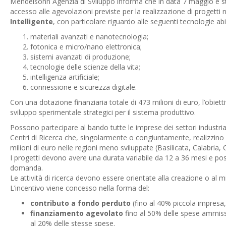
Mendelsohn Agenzia di Sviluppo informa che in data 7 maggio è stat
accesso alle agevolazioni previste per la realizzazione di progetti 
Intelligente
, con particolare riguardo alle seguenti tecnologie abil
materiali avanzati e nanotecnologia;
fotonica e micro/nano elettronica;
sistemi avanzati di produzione;
tecnologie delle scienze della vita;
intelligenza artificiale;
connessione e sicurezza digitale.
Con una dotazione finanziaria totale di 473 milioni di euro, l’obietti
sviluppo sperimentale strategici per il sistema produttivo.
Possono partecipare al bando tutte le imprese dei settori industria, a
Centri di Ricerca che, singolarmente o congiuntamente, realizzino p
milioni di euro nelle regioni meno sviluppate (Basilicata, Calabria, 
I progetti devono avere una durata variabile da 12 a 36 mesi e po
domanda.
Le attività di ricerca devono essere orientate alla creazione o al m
L’incentivo viene concesso nella forma del:
contributo a fondo perduto
(fino al 40% piccola impresa
finanziamento agevolato
fino al 50% delle spese ammissi
al 20% delle stesse spese.