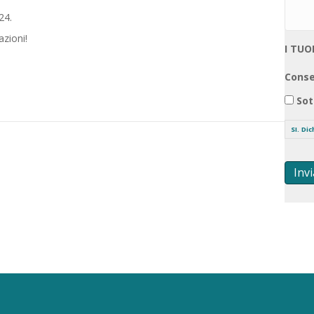
24.
azioni!
I TUO
Conse
Sot
SI. Di
Invi