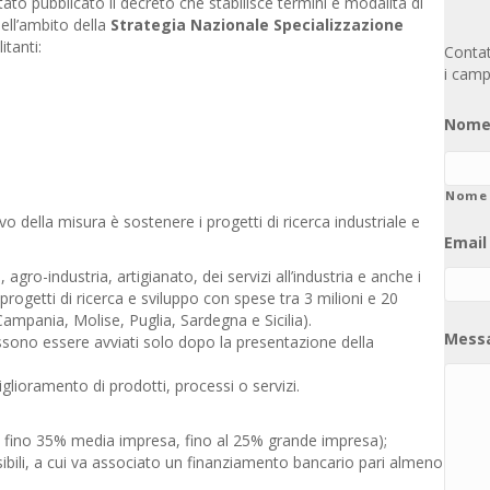
o pubblicato il decreto che stabilisce termini e modalità di
nell’ambito della
Strategia Nazionale Specializzazione
itanti:
Contatt
i camp
Nome
Nome
vo della misura è sostenere i progetti di ricerca industriale e
Email
gro-industria, artigianato, dei servizi all’industria e anche i
rogetti di ricerca e sviluppo con spese tra 3 milioni e 20
Campania, Molise, Puglia, Sardegna e Sicilia).
Mess
ssono essere avviati solo dopo la presentazione della
iglioramento di prodotti, processi o servizi.
, fino 35% media impresa, fino al 25% grande impresa);
bili, a cui va associato un finanziamento bancario pari almeno