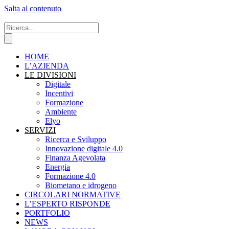
Salta al contenuto
HOME
L’AZIENDA
LE DIVISIONI
Digitale
Incentivi
Formazione
Ambiente
Elyo
SERVIZI
Ricerca e Sviluppo
Innovazione digitale 4.0
Finanza Agevolata
Energia
Formazione 4.0
Biometano e idrogeno
CIRCOLARI NORMATIVE
L’ESPERTO RISPONDE
PORTFOLIO
NEWS