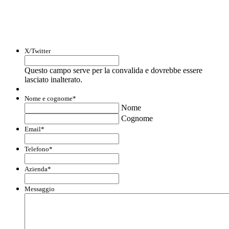
informazioni su opportunità per creare
liquidità e accedere a finanziamenti ed
agevolazioni.
X/Twitter
Questo campo serve per la convalida e dovrebbe essere
lasciato inalterato.
Nome e cognome
*
Nome
Cognome
Email
*
Telefono
*
Azienda
*
Messaggio