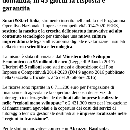
domanda, in 45 giorni la risposta è
garantita
Smart&Start Italia
, strumento inserito nell’ambito del Programma
Operativo Nazionale ‘Imprese e competitività2014-2020 FERS,
sostiene la nascita e la crescita delle startup innovative ad alto
contenuto tecnologico
per stimolare una
nuova cultura
imprenditoriale
legata all’economia digitale e valorizzare i risultati
della
ricerca scientifica e tecnologica
.
La misura è stata rifinanziata dal
Ministero dello Sviluppo
Economico
con
95 milioni di euro
(Legge di Bilancio 2017).
Ulteriori
45,5 milioni
sono stati messi a disposizione dal Pon
Imprese e Competitività 2014-2020 (DM 9 agosto 2016 pubblicato
nella Gazzetta Ufficiale n. 246 del 20 ottobre 2016).
Le risorse sono ripartite in 6.711.200 euro per l’erogazione di
finanziamenti agevolati e la copertura dei costi dei servizi di
tutoraggio tecnico-gestionale
destinati alle imprese localizzate
nelle “regioni meno sviluppate”
e 2.431.300 euro per l’erogazione
di finanziamenti agevolati e la copertura dei costi dei servizi di
tutoraggio tecnico-gestionale destinati alle
imprese localizzate nelle
“regioni in transizione”
.
Per le startup innovative con sede in
Abruzzo
,
Basilicata
,