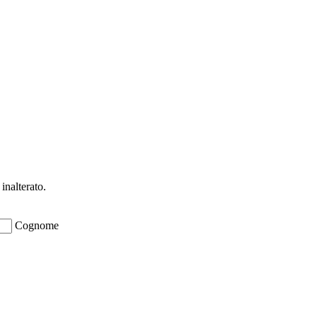
ioni su opportunità per creare liquidità e 
inalterato.
Cognome