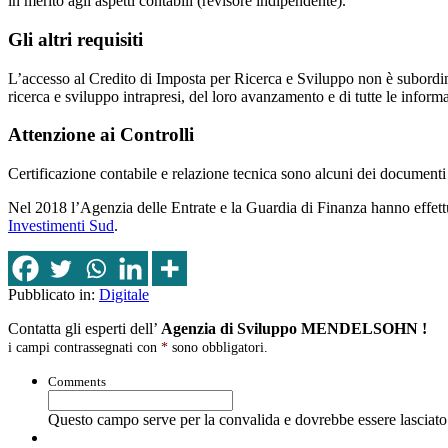
in merito agli aspetti contabili (revisore indipendente).
Gli altri requisiti
L’accesso al Credito di Imposta per Ricerca e Sviluppo non è subordina
ricerca e sviluppo intrapresi, del loro avanzamento e di tutte le informa
Attenzione ai Controlli
Certificazione contabile e relazione tecnica sono alcuni dei documenti
Nel 2018 l’Agenzia delle Entrate e la Guardia di Finanza hanno effett
Investimenti Sud
.
Pubblicato in:
Digitale
Contatta gli esperti dell’
Agenzia di Sviluppo MENDELSOHN !
i campi contrassegnati con
*
sono obbligatori.
Comments
Questo campo serve per la convalida e dovrebbe essere lasciato 