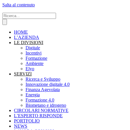
Salta al contenuto
HOME
L’AZIENDA
LE DIVISIONI
Digitale
Incentivi
Formazione
Ambiente
Elyo
SERVIZI
Ricerca e Sviluppo
Innovazione digitale 4.0
Finanza Agevolata
Energia
Formazione 4.0
Biometano e idrogeno
CIRCOLARI NORMATIVE
L’ESPERTO RISPONDE
PORTFOLIO
NEWS