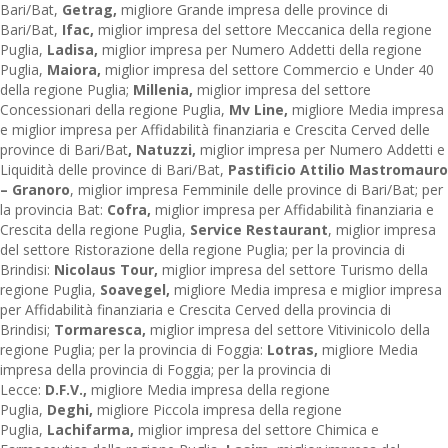
Bari/Bat,
Getrag,
migliore Grande impresa delle province di
Bari/Bat,
Ifac,
miglior impresa del settore Meccanica della regione
Puglia,
Ladisa,
miglior impresa per Numero Addetti della regione
Puglia,
Maiora,
miglior impresa del settore Commercio e Under 40
della regione Puglia;
Millenia,
miglior impresa del settore
Concessionari della regione Puglia,
Mv Line,
migliore Media impresa
e miglior impresa per Affidabilità finanziaria e Crescita Cerved delle
province di Bari/Bat
, Natuzzi,
miglior impresa per Numero Addetti e
Liquidità delle province di Bari/Bat,
Pastificio Attilio Mastromauro
– Granoro
, miglior impresa Femminile delle province di Bari/Bat; per
la provincia Bat:
Cofra,
miglior impresa per Affidabilità finanziaria e
Crescita della regione Puglia,
Service Restaurant
, miglior impresa
del settore Ristorazione della regione Puglia; per la provincia di
Brindisi:
Nicolaus Tour,
miglior impresa del settore Turismo della
regione Puglia,
Soavegel,
migliore Media impresa e miglior impresa
per Affidabilità finanziaria e Crescita Cerved della provincia di
Brindisi;
Tormaresca,
miglior impresa del settore Vitivinicolo della
regione Puglia; per la provincia di Foggia:
Lotras,
migliore Media
impresa della provincia di Foggia; per la provincia di
Lecce:
D.F.V.,
migliore Media impresa della regione
Puglia,
Deghi,
migliore Piccola impresa della regione
Puglia,
Lachifarma,
miglior impresa del settore Chimica e