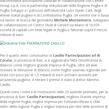
dall’omonima associazione culturale in collaborazione con Cerved
Group S.p.A. con la partnership istituzionale della Regione Puglia e di
Puglia Sviluppo e i patrocini dell’Università Luiss Guido Carli, degli
Atenei statali pugliesi e di Confindustria Puglia. Un evento che si basa
sul lavoro di ricerca del giornalista
Michele Montemurro
, sviluppato
in collaborazione col Centro Studi di Cerved sui bilanci di 10.970
società di capitali con sede legale in Puglia e fatturati sopra il mezzo
milione di euro.
Per il quarto anno consecutivo la
Casillo Partecipazioni srl di
Corato
, in provincia di Bari, si è aggiudicata l’Alta Onorificenza di
Bilancio come migliore grande impresa di Puglia, oltre ad aver
ricevuto la Menzione di Bilancio come miglior azienda regionale per
ricavi con poco più di 1,5 miliardi di euro: primato assoluto per
un’azienda pugliese. A ritirare il premio è stato il dottor Mimmo
Casillo.
Questi sono i nomi e le motivazioni delle 25 aziende premiate, per la
provincia di Bari:
Casillo Partecipazioni,
migliore Grande impresa
della regione Puglia, miglior impresa per Fatturato/Ricavi e Utile
netto della regione Puglia e miglior impresa per Mol delle province di