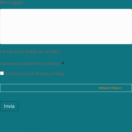
Messaggio
I TUOI DATI SONO AL SICURO
Consenso alla Privacy Policy
*
Sottoscrivo la Privacy Policy.
SI. Dichiaro di aver preso visione e di sottoscrivere la seguente
PRIVACY POLICY
Invia
BARI - Via Cardassi, 26 - 70121