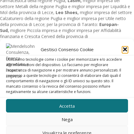
Farmaceutica della regione Puglia,
Lasim,
miglior impresa del
settore Metalli della regione Puglia e miglior impresa per Liquidità e
Mol della provincia di Lecce,
Leo Shoes,
miglior impresa del settore
Calzaturiero della regione Puglia e miglior impresa per Utile netto
della provincia di Lecce; per la provincia di Taranto:
Europan-
Sud,
migliore Piccola impresa e miglior impresa per Affidabilità
finanziaria e Crescita Cerved della provincia di
Taranto,
Italcave,
miglior impresa per Utile netto della provincia di
Taranto, Serveco, miglior impresa del settore Ambiente della regione
Gestisci Consenso Cookie
Puglia,
Vestas Blades Italia,
migliore Grande impresa e miglior
Utilizziamo tecnologie come i cookie per memorizzare e/o accedere
impresa per Fatturato/Ricavi della provincia di Taranto
,
alle informazioni del dispositivo. Lo facciamo per migliorare
Zanzar,
miglior impresa del settore Costruzioni di strutture
l'esperienza di navigazione e per mostrare annunci personalizzati. Il
metalliche della regione Puglia. Menzioni di Merito sono state
consenso a queste tecnologie ci consentirà di elaborare dati quali il
attribuite allo spin off
Vidyasoft
(Le), ad
Amici di Nico Onlus
(Le) e
comportamento di navigazione o gli ID univoci su questo sito. Il
all’
Associazione comunità Emmanuel Onlus
(Ta).
mancato consenso o la revoca del consenso possono influire
negativamente su alcune caratteristiche e funzioni.
Pubblicato in:
Archivio
,
IMPRESE E LAVORO
,
REGIONE PUGLIA
Accetta
Contatta gli esperti dell’
Agenzia di Sviluppo MENDELSOHN !
Nega
i campi contrassegnati con
*
sono obbligatori.
Visualizza le preferenze
Nome e cognome
*