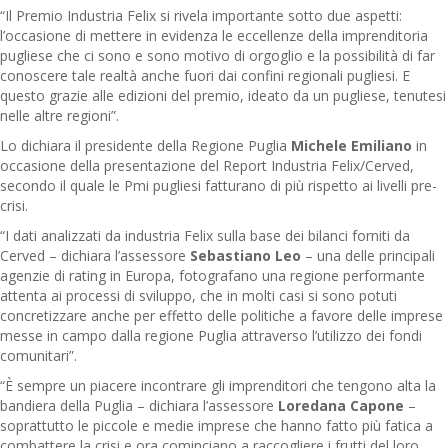
“Il Premio Industria Felix si rivela importante sotto due aspetti:
l’occasione di mettere in evidenza le eccellenze della imprenditoria
pugliese che ci sono e sono motivo di orgoglio e la possibilità di far
conoscere tale realtà anche fuori dai confini regionali pugliesi. E
questo grazie alle edizioni del premio, ideato da un pugliese, tenutesi
nelle altre regioni”.
Lo dichiara il presidente della Regione Puglia
Michele Emiliano
in
occasione della presentazione del Report Industria Felix/Cerved,
secondo il quale le Pmi pugliesi fatturano di più rispetto ai livelli pre-
crisi.
“I dati analizzati da industria Felix sulla base dei bilanci forniti da
Cerved – dichiara l’assessore
Sebastiano Leo
– una delle principali
agenzie di rating in Europa, fotografano una regione performante
attenta ai processi di sviluppo, che in molti casi si sono potuti
concretizzare anche per effetto delle politiche a favore delle imprese
messe in campo dalla regione Puglia attraverso l’utilizzo dei fondi
comunitari”.
“È sempre un piacere incontrare gli imprenditori che tengono alta la
bandiera della Puglia – dichiara l’assessore
Loredana Capone
–
soprattutto le piccole e medie imprese che hanno fatto più fatica a
combattere la crisi e ora cominciano a raccogliere i frutti del loro