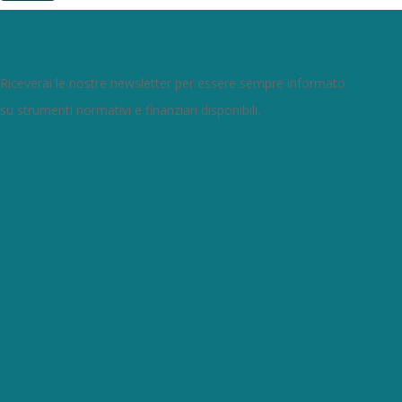
Contatti
Riceverai le nostre newsletter per essere sempre informato
su strumenti normativi e finanziari disponibili.
Con questo modulo puoi
richiedere informazioni su
opportunità per creare
liquidità e accedere a
finanziamenti ed
agevolazioni.