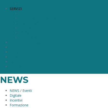
Elyo
SERVIZI
Ricerca e Sviluppo
Innovazione digitale 4.0
Finanza Agevolata
Energia
Formazione 4.0
Biometano e idrogeno
CIRCOLARI NORMATIVE
L’ESPERTO RISPONDE
PORTFOLIO
NEWS
LAVORA CON NOI
CONTATTI
NEWS
NEWS / Eventi
Digitale
Incentivi
Formazione