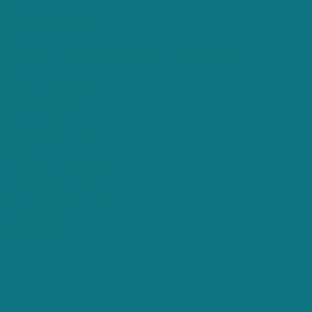
(+39) 080 558 58 94
REGGIO EMILIA - Via Guido da Castello n. 6 – 42124
(+39) 0522 160 6490
mendelsohn@mendelsohn.it
FAQ
Etica, Policy e Certificazioni
Terms and conditions
Privacy policy
Cookie policy