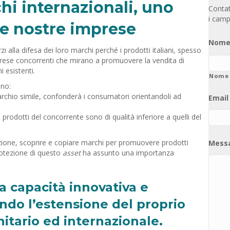
chi internazionali, uno
Contatt
i camp
le nostre imprese
Nome
i alla difesa dei loro marchi perché i prodotti italiani, spesso
 imprese concorrenti che mirano a promuovere la vendita di
 esistenti.
Nome
nno:
archio simile, confonderà i consumatori orientandoli ad
Email
prodotti del concorrente sono di qualità inferiore a quelli del
zzazione, scoprire e copiare marchi per promuovere prodotti
Mess
rotezione di questo
asset
ha assunto una importanza
a capacità innovativa e
do l’estensione del proprio
itario ed internazionale.