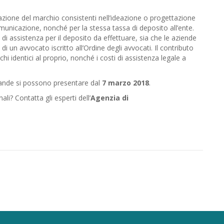
azione del marchio consistenti nell’ideazione o progettazione
omunicazione, nonché per la stessa tassa di deposito all’ente.
i assistenza per il deposito da effettuare, sia che le aziende
 di un avvocato iscritto all’Ordine degli avvocati. Il contributo
rchi identici al proprio, nonché i costi di assistenza legale a
mande si possono presentare dal
7 marzo 2018
.
li? Contatta gli esperti dell’
Agenzia di