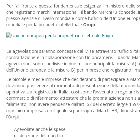
Per far fronte a questa fondamentale esigenza il ministero dello
che registrano marchi internazionali. Il bando Marchi+3 concede, in
presso agenzie di livello mondiale come l’ufficio dell’Unione europe
mondiale per la proprietà intellettuale
Ompi
.
Le agevolazioni saranno concesse dal Mise attraverso l’Ufficio itali
contraffazione e in collaborazione con Unioncamere. Il bando Marc
agevolazioni sono suddivise in due misure principali: la misura A) 
dell’Unione europea e la misura B) per imprese che registrano i ma
Le piccole e medie imprese che decideranno di partecipare a March
dovranno possedere al momento di presentazione della domanda alcu
operativa sia registrata in Italia, così come l’avvenuta e regolare i
commercio di riferimento; attestare che la propria azienda non sia
fallimento; non avere pendenze dall’art. 67 del decreto legge 159/
marchio d’impresa con il quale si partecipa a Marchi +3; dimostrare 
l’Ompi.
Agevolate anche le spese
di ideazione del marchio