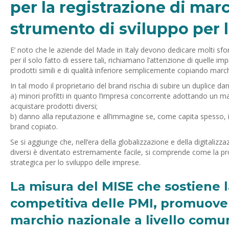
per la registrazione di mar
strumento di sviluppo per 
E’ noto che le aziende del Made in Italy devono dedicare molti sforz
per il solo fatto di essere tali, richiamano l’attenzione di quelle
prodotti simili e di qualità inferiore semplicemente copiando marchi
In tal modo il proprietario del brand rischia di subire un duplice da
a) minori profitti in quanto l’impresa concorrente adottando un m
acquistare prodotti diversi;
b) danno alla reputazione e all’immagine se, come capita spesso, i 
brand copiato.
Se si aggiunge che, nell’era della globalizzazione e della digitali
diversi è diventato estremamente facile, si comprende come la p
strategica per lo sviluppo delle imprese.
La misura del MISE che sostiene l
competitiva delle PMI, promuoven
marchio nazionale a livello comun