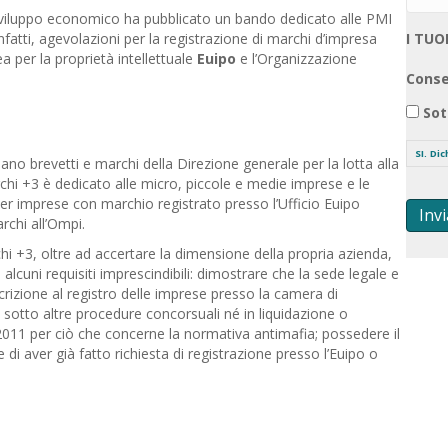
 sviluppo economico ha pubblicato un bando dedicato alle PMI
fatti, agevolazioni per la registrazione di marchi d’impresa
I TUO
a per la proprietà intellettuale
Euipo
e l’Organizzazione
Conse
Sot
SI. Di
ano brevetti e marchi della Direzione generale per la lotta alla
hi +3 è dedicato alle micro, piccole e medie imprese e le
per imprese con marchio registrato presso l’Ufficio Euipo
Invi
rchi all’Ompi.
i +3, oltre ad accertare la dimensione della propria azienda,
ni requisiti imprescindibili: dimostrare che la sede legale e
scrizione al registro delle imprese presso la camera di
 sotto altre procedure concorsuali né in liquidazione o
2011 per ciò che concerne la normativa antimafia; possedere il
di aver già fatto richiesta di registrazione presso l’Euipo o