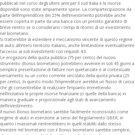
pubblicati nel corso degli ultimi anni per il sud Italia e le risorse
disponibili sono state ampiamente spese. La compartecipazione da
parte dell’imprenditore del 25% dell’investimento potrebbe anche
essere coperta in parte da una banca con un prestito garantito di
breve rientro se si considerano i tempi di ritorno di un investimento
nel biometano.
Si tratterebbe di estendere il meccanismo vincente di questo regime
di aiuto all’intero territorio italiano, anche limitandone eventualmente
l’accesso ai soli investimenti con requisiti 4.0.
Le erogazioni della quota pubblica (75 per cento) del nuovo
strumento (Bonus biometano) potrebbero avvenire in soli 45 giorni a
semplice presentazione di fatture non quietanzate e al contestuale
versamento su un conto corrente vincolato della quota privata (25
per cento). In questo modo l’imprenditore avrebbe un flusso di cassa
che gli consentirebbe di realizzare l’impianto immettendo
nell’iniziativa le proprie risorse finanziarie (o quelle della banca) in
maniera graduale e proporzionale agli stati di avanzamento
dell’investimento.
Il nuovo Bonus biometano sarebbe facilmente riconosciuto come
regime di aiuto in esenzione ai sensi del Regolamento GBER, in
quanto i massimali rientrerebbero in quelli stabiliti dallo stesso.
Investire nel biometano con il Bonus biometano sarebbe semplice,