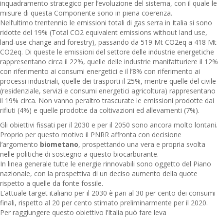
inquadramento strategico per l’evoluzione del sistema, con il quale le
misure di questa Componente sono in piena coerenza.
Nell’ultimo trentennio le emissioni totali di gas serra in Italia si sono
ridotte del 19% (Total CO2 equivalent emissions without land use,
land-use change and forestry), passando da 519 Mt CO2eq a 418 Mt
CO2eq. Di queste le emissioni del settore delle industrie energetiche
rappresentano circa il 22%, quelle delle industrie manifatturiere il 12%
con riferimento ai consumi energetici e il l’8% con riferimento ai
processi industriali, quelle dei trasporti il 25%, mentre quelle del civile
(residenziale, servizi e consumi energetici agricoltura) rappresentano
il 19% circa. Non vanno peraltro trascurate le emissioni prodotte dai
rifiuti (4%) e quelle prodotte da coltivazioni ed allevamenti (7%).
Gli obiettivi fissati per il 2030 e per il 2050 sono ancora molto lontani.
Proprio per questo motivo il PNRR affronta con decisione
l’argomento
biometano
, prospettando una vera e propria svolta
nelle politiche di sostegno a questo biocarburante.
In linea generale tutte le energie rinnovabili sono oggetto del Piano
nazionale, con la prospettiva di un deciso aumento della quote
rispetto a quelle da fonte fossile.
L’attuale target italiano per il 2030 è pari al 30 per cento dei consumi
finali, rispetto al 20 per cento stimato preliminarmente per il 2020.
Per raggiungere questo obiettivo l’Italia può fare leva