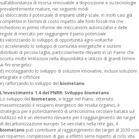
sull’abbondanza di risorsa rinnovabile a disposizione e su tecnologie
prevalentemente mature, nei seguenti modi:
a) sbloccando il potenziale di impianti utility-scale, in molti casi già
competitivi in termini di costo rispetto alle fonti fossili ma che
richiedono in primis riforme dei meccanismi autorizzativi e delle
regole di mercato per raggiungere il pieno potenziale
b) valorizzando lo sviluppo di opportunità agro-voltaiche
c) accelerando lo sviluppo di comunità energetiche e sistemi
distribuiti di piccola taglia, particolarmente rilevanti in un Paese che
sconta molte limitazioni nella disponibilità e utilizzo di grandi terreni
ai fini energetici
d) incoraggiando lo sviluppo di soluzioni innovative, incluse soluzioni
integrate e offshore
e) rafforzando lo sviluppo del
biometano
.
L’Investimento 1.4 del PNRR: Sviluppo biometano
Lo sviluppo del
biometano
, si legge nel Piano, ottenuto
massimizzando il recupero energetico dei residui organici, è
strategico per il potenziamento di un’economia circolare basata sul
riutilizzo ed è un elemento rilevante per il raggiungimento dei target
di decarbonizzazione europei. Se veicolato nella rete gas, il
biometano
può contribuire al raggiungimento dei target al 2030 con
un risparmio complessivo di gas a effetto serra rispetto al ciclo vita