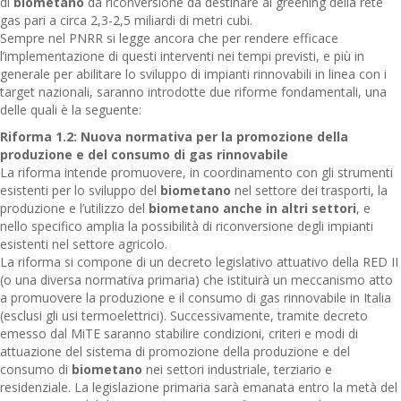
di
biometano
da riconversione da destinare al greening della rete
gas pari a circa 2,3-2,5 miliardi di metri cubi.
Sempre nel PNRR si legge ancora che per rendere efficace
l’implementazione di questi interventi nei tempi previsti, e più in
generale per abilitare lo sviluppo di impianti rinnovabili in linea con i
target nazionali, saranno introdotte due riforme fondamentali, una
delle quali è la seguente:
Riforma 1.2: Nuova normativa per la promozione della
produzione e del consumo di gas rinnovabile
La riforma intende promuovere, in coordinamento con gli strumenti
esistenti per lo sviluppo del
biometano
nel settore dei trasporti, la
produzione e l’utilizzo del
biometano anche in altri settori
, e
nello specifico amplia la possibilità di riconversione degli impianti
esistenti nel settore agricolo.
La riforma si compone di un decreto legislativo attuativo della RED II
(o una diversa normativa primaria) che istituirà un meccanismo atto
a promuovere la produzione e il consumo di gas rinnovabile in Italia
(esclusi gli usi termoelettrici). Successivamente, tramite decreto
emesso dal MiTE saranno stabilire condizioni, criteri e modi di
attuazione del sistema di promozione della produzione e del
consumo di
biometano
nei settori industriale, terziario e
residenziale. La legislazione primaria sarà emanata entro la metà del