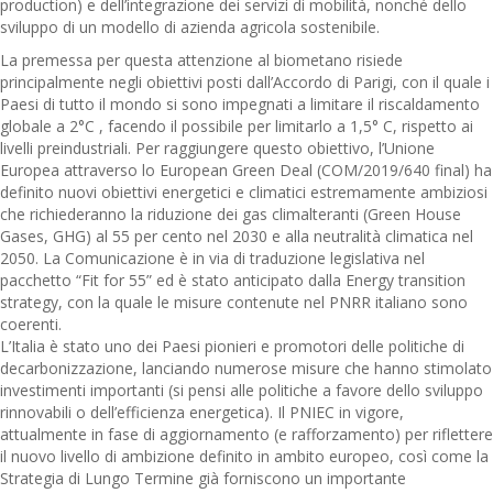
production) e dell’integrazione dei servizi di mobilità, nonché dello
sviluppo di un modello di azienda agricola sostenibile.
La premessa per questa attenzione al biometano risiede
principalmente negli obiettivi posti dall’Accordo di Parigi, con il quale i
Paesi di tutto il mondo si sono impegnati a limitare il riscaldamento
globale a 2°C , facendo il possibile per limitarlo a 1,5° C, rispetto ai
livelli preindustriali. Per raggiungere questo obiettivo, l’Unione
Europea attraverso lo European Green Deal (COM/2019/640 final) ha
definito nuovi obiettivi energetici e climatici estremamente ambiziosi
che richiederanno la riduzione dei gas climalteranti (Green House
Gases, GHG) al 55 per cento nel 2030 e alla neutralità climatica nel
2050. La Comunicazione è in via di traduzione legislativa nel
pacchetto “Fit for 55” ed è stato anticipato dalla Energy transition
strategy, con la quale le misure contenute nel PNRR italiano sono
coerenti.
L’Italia è stato uno dei Paesi pionieri e promotori delle politiche di
decarbonizzazione, lanciando numerose misure che hanno stimolato
investimenti importanti (si pensi alle politiche a favore dello sviluppo
rinnovabili o dell’efficienza energetica). Il PNIEC in vigore,
attualmente in fase di aggiornamento (e rafforzamento) per riflettere
il nuovo livello di ambizione definito in ambito europeo, così come la
Strategia di Lungo Termine già forniscono un importante