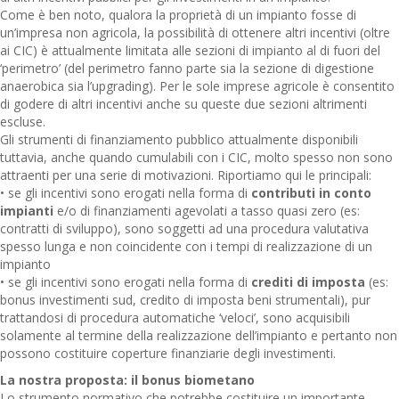
Come è ben noto, qualora la proprietà di un impianto fosse di
un’impresa non agricola, la possibilità di ottenere altri incentivi (oltre
ai CIC) è attualmente limitata alle sezioni di impianto al di fuori del
‘perimetro’ (del perimetro fanno parte sia la sezione di digestione
anaerobica sia l’upgrading). Per le sole imprese agricole è consentito
di godere di altri incentivi anche su queste due sezioni altrimenti
escluse.
Gli strumenti di finanziamento pubblico attualmente disponibili
tuttavia, anche quando cumulabili con i CIC, molto spesso non sono
attraenti per una serie di motivazioni. Riportiamo qui le principali:
• se gli incentivi sono erogati nella forma di
contributi in conto
impianti
e/o di finanziamenti agevolati a tasso quasi zero (es:
contratti di sviluppo), sono soggetti ad una procedura valutativa
spesso lunga e non coincidente con i tempi di realizzazione di un
impianto
• se gli incentivi sono erogati nella forma di
crediti di imposta
(es:
bonus investimenti sud, credito di imposta beni strumentali), pur
trattandosi di procedura automatiche ‘veloci’, sono acquisibili
solamente al termine della realizzazione dell’impianto e pertanto non
possono costituire coperture finanziarie degli investimenti.
La nostra proposta: il bonus biometano
Lo strumento normativo che potrebbe costituire un importante