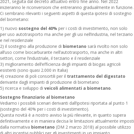
2021, seguita dal decreto attuativo entro fine anno. Nel 2022
inizieranno le riconversioni che entreranno gradualmente in funzione.
Ci sembrano rilevanti i seguenti aspetti di questa ipotesi di sostegno
del biometano:
1) nuovo
sostegno del 40%
per i costi di investimento, non solo
per uso autotrasporto ma anche per gli usi nell’industria, nel terziario
e nel residenziale
2) il sostegno alla produzione di
biometano
sarà rivolto non solo
all’uso come biocarburante nell’autotrasporto, ma anche in altri
settori, come l’industriale, il terziario e il residenziale
3) miglioramento dell’efficienza degli impianti di biogas agricoli
esistenti (sono quasi 2.000 in Italia)
4) creazione di poli consortili per il
trattamento del digestato
derivante dagli impianti di produzione di biometano
5) ricerca e sviluppo di
veicoli alimentati a biometano
.
Sostegno finanziario al biometano
Vediamo i possibili scenari derivanti dall’ipotesi riportata al punto 1
(sostegno del 40% per i costi di investimento).
Questa novità è a nostro avviso la più rilevante, in quanto supera
definitivamente e in maniera decisa le limitazioni attualmente imposti
dalla normativa
biometano
(DM 2 marzo 2018) al possibile utilizzo
di altri incentivi pubblici per gli investimenti in un impianto.