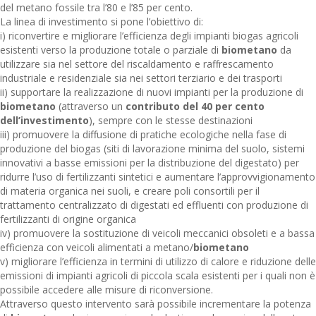
del metano fossile tra l’80 e l’85 per cento.
La linea di investimento si pone l’obiettivo di:
i) riconvertire e migliorare l’efficienza degli impianti biogas agricoli
esistenti verso la produzione totale o parziale di
biometano
da
utilizzare sia nel settore del riscaldamento e raffrescamento
industriale e residenziale sia nei settori terziario e dei trasporti
ii) supportare la realizzazione di nuovi impianti per la produzione di
biometano
(attraverso un
contributo del 40 per cento
dell’investimento
), sempre con le stesse destinazioni
iii) promuovere la diffusione di pratiche ecologiche nella fase di
produzione del biogas (siti di lavorazione minima del suolo, sistemi
innovativi a basse emissioni per la distribuzione del digestato) per
ridurre l’uso di fertilizzanti sintetici e aumentare l’approvvigionamento
di materia organica nei suoli, e creare poli consortili per il
trattamento centralizzato di digestati ed effluenti con produzione di
fertilizzanti di origine organica
iv) promuovere la sostituzione di veicoli meccanici obsoleti e a bassa
efficienza con veicoli alimentati a metano/
biometano
v) migliorare l’efficienza in termini di utilizzo di calore e riduzione delle
emissioni di impianti agricoli di piccola scala esistenti per i quali non è
possibile accedere alle misure di riconversione.
Attraverso questo intervento sarà possibile incrementare la potenza