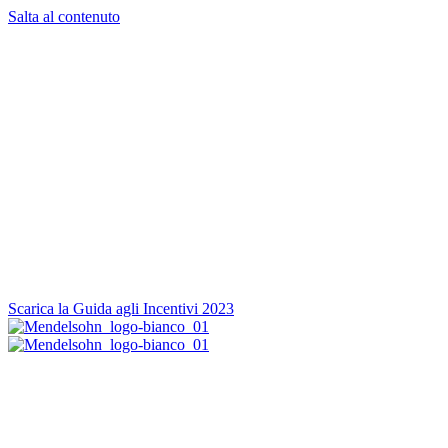
Salta al contenuto
Guida
incentivi
2023
FINANZA AGEVOLATA:
GLI STRUMENTI MODELLATI
SUL TUO PROGETTO
A CURA DEL CENTRO STUDI MENDELSOHN
Scarica la Guida agli Incentivi 2023
Compila il modulo e scarica la
Guida agli incentivi 2023