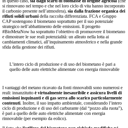
in questo caso,
sia dagli scarti di biomasse di origine agricola
(che
si rinnovano nel tempo e che nel loro ciclo di vita hanno incorporato
il carbonio presente nell’atmosfera),
sia dalla frazione organica dei
rifiuti solidi urbani
della raccolta differenziata. FCA e Gruppo
CAP sostengono il biometano soprattutto per il suo potenziale
strategico nell’abbattimento delle emissioni. Il progetto
#BioMetaNow ha soprattutto l’obiettivo di promuovere il biometano
e dimostrare le sue reali potenzialità: un alleato nella lotta ai
cambiamenti climatici, all’inquinamento atmosferico e nella grande
sfida della gestione dei rifiuti.
L’intero ciclo di produzione e di uso del biometano è pari a
quello delle auto elettriche alimentate con energia rinnovabile
I vantaggi del metano ricavato da fonti rinnovabili sono numerosi e
reali: innanzitutto
è virtualmente inesauribile e assicura livelli di
emissioni inquinanti e di gas serra allo scarico particolarmente
contenuti
. Inoltre, il suo impatto ambientale, considerando l’intero
ciclo di produzione e di uso del carburante (dal “pozzo alla ruota”),
è pari a quello delle auto elettriche alimentate con energia
rinnovabile (per esempio da eolico).