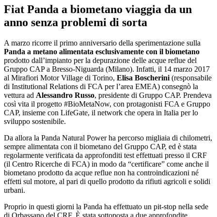
Fiat Panda a biometano viaggia da un
anno senza problemi di sorta
A marzo ricorre il primo anniversario della sperimentazione sulla
Panda a metano alimentata esclusivamente con il biometano
prodotto dall’impianto per la depurazione delle acque reflue del
Gruppo CAP a Bresso-Niguarda (Milano). Infatti, il 14 marzo 2017
al Mirafiori Motor Village di Torino,
Elisa Boscherini
(responsabile
di Institutional Relations di FCA per l’area EMEA) consegnò la
vettura ad
Alessandro Russo
, presidente di Gruppo CAP. Prendeva
così vita il progetto #BioMetaNow, con protagonisti FCA e Gruppo
CAP, insieme con LifeGate, il network che opera in Italia per lo
sviluppo sostenibile.
Da allora la Panda Natural Power ha percorso migliaia di chilometri,
sempre alimentata con il biometano del Gruppo CAP, ed è stata
regolarmente verificata da approfonditi test effettuati presso il CRF
(il Centro Ricerche di FCA) in modo da “certificare” come anche il
biometano prodotto da acque reflue non ha controindicazioni né
effetti sul motore, al pari di quello prodotto da rifiuti agricoli e solidi
urbani.
Proprio in questi giorni la Panda ha effettuato un pit-stop nella sede
di Orbassano del CRF. È stata sottoposta a due approfondite