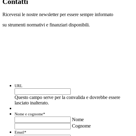
Contatti
Riceverai le nostre newsletter per essere sempre informato
su strumenti normativi e finanziari disponibili.
Con questo modulo puoi richiedere
informazioni su opportunità per creare
liquidità e accedere a finanziamenti ed
agevolazioni.
URL
Questo campo serve per la convalida e dovrebbe essere
lasciato inalterato.
Nome e cognome
*
Nome
Cognome
Email
*