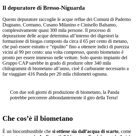
Il depuratore di Bresso-Niguarda
Questo depuratore raccoglie le acque reflue dei Comuni di Paderno
Dugnano, Cormano, Cusano Milanino e Cinisello Balsamo,
complessivamente quasi 300 mila persone. Il processo di
depurazione delle acque determina all’interno dei digestori la
formazione di biogas composto da circa il 65 per cento di metano,
che può essere estratto e “ripulito” fino a ottenere indici di purezza
vicini al 99 per cento: una volta compresso, questo biometano è
pronto per essere immesso nelle vetture. Solo questo impianto del
Gruppo CAP sarebbe in grado di produrre oltre 340 mila
chilogrammi di biometano all’anno, cioè il carburante necessario a
far viaggiare 416 Panda per 20 mila chilometri ognuna.
Con due soli giorni di produzione di biometano, la Panda
potrebbe percorrere abbondantemente il giro della Terra!
Che cos’è il biometano
È un biocombustibile che
si ottiene sia dall’acqua di scarto
, come