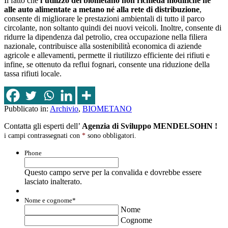
Il fatto che
l’utilizzo del biometano non richieda modifiche né
alle auto alimentate a metano né alla rete di distribuzione
,
consente di migliorare le prestazioni ambientali di tutto il parco
circolante, non soltanto quindi dei nuovi veicoli. Inoltre, consente di
ridurre la dipendenza dal petrolio, crea occupazione nella filiera
nazionale, contribuisce alla sostenibilità economica di aziende
agricole e allevamenti, permette il riutilizzo efficiente dei rifiuti e
infine, se ottenuto da reflui fognari, consente una riduzione della
tassa rifiuti locale.
Pubblicato in:
Archivio
,
BIOMETANO
Contatta gli esperti dell’
Agenzia di Sviluppo MENDELSOHN !
i campi contrassegnati con
*
sono obbligatori.
Phone
Questo campo serve per la convalida e dovrebbe essere
lasciato inalterato.
Nome e cognome
*
Nome
Cognome