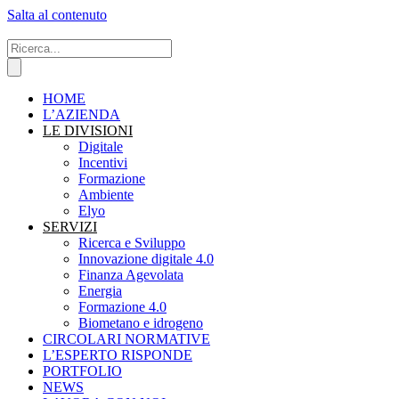
Salta al contenuto
HOME
L’AZIENDA
LE DIVISIONI
Digitale
Incentivi
Formazione
Ambiente
Elyo
SERVIZI
Ricerca e Sviluppo
Innovazione digitale 4.0
Finanza Agevolata
Energia
Formazione 4.0
Biometano e idrogeno
CIRCOLARI NORMATIVE
L’ESPERTO RISPONDE
PORTFOLIO
NEWS