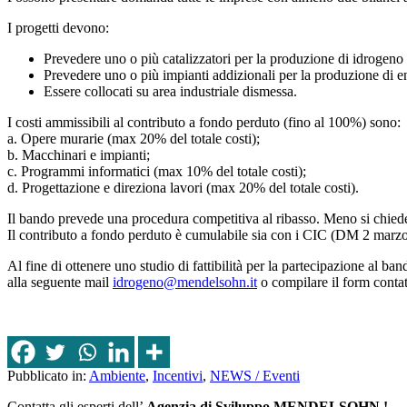
I progetti devono:
Prevedere uno o più catalizzatori per la produzione di idrogeno 
Prevedere uno o più impianti addizionali per la produzione di ener
Essere collocati su area industriale dismessa.
I costi ammissibili al contributo a fondo perduto (fino al 100%) sono:
a. Opere murarie (max 20% del totale costi);
b. Macchinari e impianti;
c. Programmi informatici (max 10% del totale costi);
d. Progettazione e direziona lavori (max 20% del totale costi).
Il bando prevede una procedura competitiva al ribasso. Meno si chiede 
Il contributo a fondo perduto è cumulabile sia con i CIC (DM 2 marzo 
Al fine di ottenere uno studio di fattibilità per la partecipaz
alla seguente mail
idrogeno@mendelsohn.it
o compilare il form contat
Pubblicato in:
Ambiente
,
Incentivi
,
NEWS / Eventi
Contatta gli esperti dell’
Agenzia di Sviluppo MENDELSOHN !