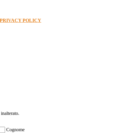
PRIVACY POLICY
ioni su opportunità per creare liquidità e 
inalterato.
Cognome