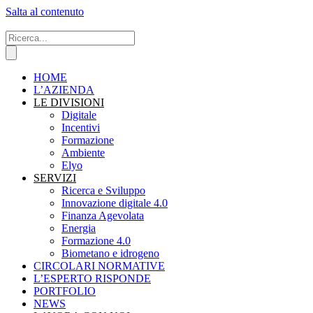
Salta al contenuto
HOME
L’AZIENDA
LE DIVISIONI
Digitale
Incentivi
Formazione
Ambiente
Elyo
SERVIZI
Ricerca e Sviluppo
Innovazione digitale 4.0
Finanza Agevolata
Energia
Formazione 4.0
Biometano e idrogeno
CIRCOLARI NORMATIVE
L’ESPERTO RISPONDE
PORTFOLIO
NEWS