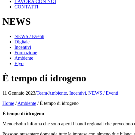
LAVORA CON NOI
CONTATTI
NEWS
NEWS / Eventi
Digitale
Incentivi
Formazione
Ambiente
Elyo
È tempo di idrogeno
11 Gennaio 2023
/
Team
/
Ambiente
,
Incentivi
,
NEWS / Eventi
Home
/
Ambiente
/
È tempo di idrogeno
È tempo di idrogeno
Mendelsohn informa che sono aperti i bandi regionali che prevedono un
Possono presentare domanda tutte le imprese con almeno due bilanci 