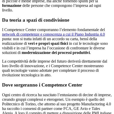
di piccole e medie imprese, ma anche fornendo spunti per la
formazione
delle persone che compongono l’impresa ad ogni
livello.
Da teoria a spazi di condivisione
I Competence Center comporranno l’elemento fondamentale del
network di competenze e conoscenza a cui il Piano Industria 4.0
punta: non si tratta infatti di un accordo su carta, bensì della
realizzazione di
veri e propri spazi fisici
in cui le tecnologie sono
visibili e in cui l’impresa ha l’occasione di confrontare le diverse
soluzioni di
modernizzazione dei processi produttivi
.
La competitività delle imprese del futuro deriverà direttamente dal
loro livello di innovazione, e i Competence Center mostreranno
quali tecnologie vanno adottate per completare il processo di
rivoluzione tecnologica in atto.
Dove sorgeranno i Competence Center
Ogni centro di ricerca ha suscitato l’entusiasmo di decine di imprese,
creando gruppi complessi e eterogenei. Un esempio è quello del
Politecnico di Torino, che attorno al suo progetto Manufactoring 4.0
ha raccolto i consensi di partner come FCA, GE Avio e Tales
Alenia. A loro il compito di mettere a disposizione delle PMI italiane