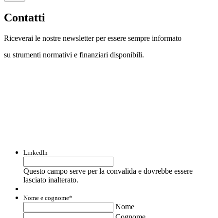
Contatti
Riceverai le nostre newsletter per essere sempre informato
su strumenti normativi e finanziari disponibili.
Con questo modulo puoi richiedere
informazioni su opportunità per creare
liquidità e accedere a finanziamenti ed
agevolazioni.
LinkedIn
Questo campo serve per la convalida e dovrebbe essere
lasciato inalterato.
Nome e cognome
*
Nome
Cognome