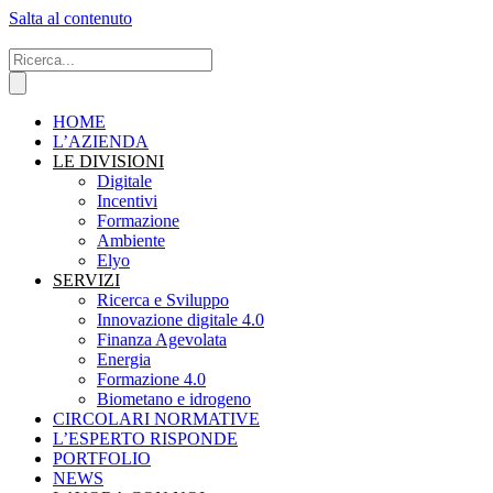
Salta al contenuto
HOME
L’AZIENDA
LE DIVISIONI
Digitale
Incentivi
Formazione
Ambiente
Elyo
SERVIZI
Ricerca e Sviluppo
Innovazione digitale 4.0
Finanza Agevolata
Energia
Formazione 4.0
Biometano e idrogeno
CIRCOLARI NORMATIVE
L’ESPERTO RISPONDE
PORTFOLIO
NEWS