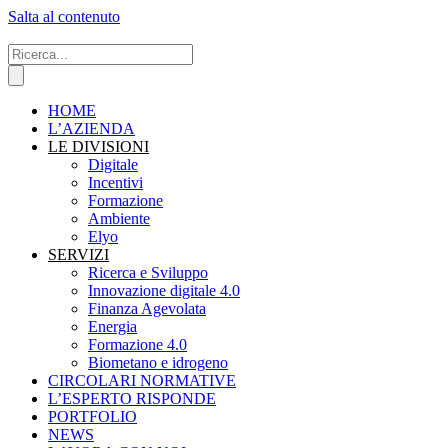
Salta al contenuto
HOME
L’AZIENDA
LE DIVISIONI
Digitale
Incentivi
Formazione
Ambiente
Elyo
SERVIZI
Ricerca e Sviluppo
Innovazione digitale 4.0
Finanza Agevolata
Energia
Formazione 4.0
Biometano e idrogeno
CIRCOLARI NORMATIVE
L’ESPERTO RISPONDE
PORTFOLIO
NEWS