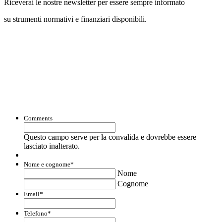
Riceverai le nostre newsletter per essere sempre informato
su strumenti normativi e finanziari disponibili.
Con questo modulo puoi richiedere
informazioni su opportunità per creare
liquidità e accedere a finanziamenti ed
agevolazioni.
Comments
Questo campo serve per la convalida e dovrebbe essere
lasciato inalterato.
Nome e cognome
*
Nome
Cognome
Email
*
Telefono
*