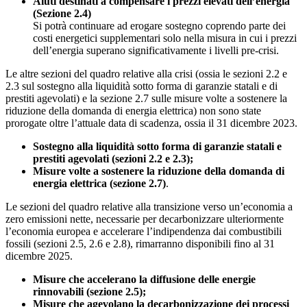
Aiuti destinati a compensare i prezzi elevati dell’energia
(Sezione 2.4)
Si potrà continuare ad erogare sostegno coprendo parte dei
costi energetici supplementari solo nella misura in cui i prezzi
dell’energia superano significativamente i livelli pre-crisi.
Le altre sezioni del quadro relative alla crisi (ossia le sezioni 2.2 e
2.3 sul sostegno alla liquidità sotto forma di garanzie statali e di
prestiti agevolati) e la sezione 2.7 sulle misure volte a sostenere la
riduzione della domanda di energia elettrica) non sono state
prorogate oltre l’attuale data di scadenza, ossia il 31 dicembre 2023.
Sostegno alla liquidità sotto forma di garanzie statali e
prestiti agevolati (sezioni 2.2 e 2.3);
Misure volte a sostenere la riduzione della domanda di
energia elettrica (sezione 2.7)
.
Le sezioni del quadro relative alla transizione verso un’economia a
zero emissioni nette, necessarie per decarbonizzare ulteriormente
l’economia europea e accelerare l’indipendenza dai combustibili
fossili (sezioni 2.5, 2.6 e 2.8), rimarranno disponibili fino al 31
dicembre 2025.
Misure che accelerano la diffusione delle energie
rinnovabili (sezione 2.5);
Misure che agevolano la decarbonizzazione dei processi