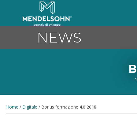
NEWS
B
Home
/
Digitale
/
Bonus formazione 4.0 2018