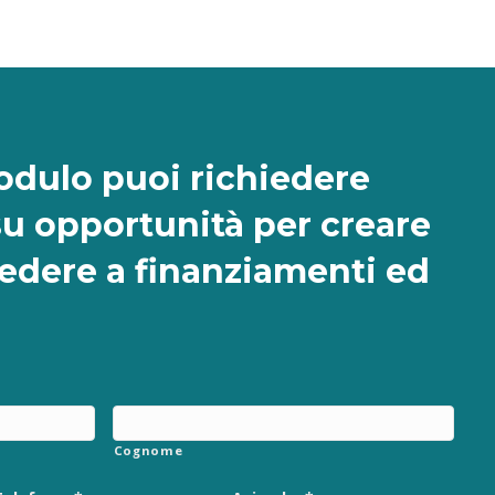
dulo puoi richiedere
su opportunità per creare
cedere a finanziamenti ed
Cognome