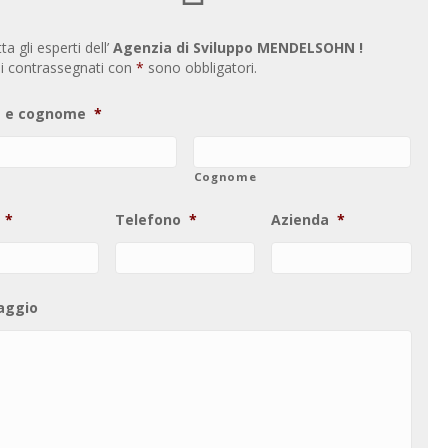
a gli esperti dell’
Agenzia di Sviluppo MENDELSOHN !
i contrassegnati con
*
sono obbligatori.
 e cognome
*
Cognome
*
Telefono
*
Azienda
*
aggio