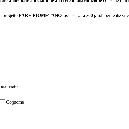
auto alimentate a metano né alla rete di distribuzione
consente di mig
il progetto
FARE BIOMETANO
: assistenza a 360 gradi per realizza
inalterato.
Cognome