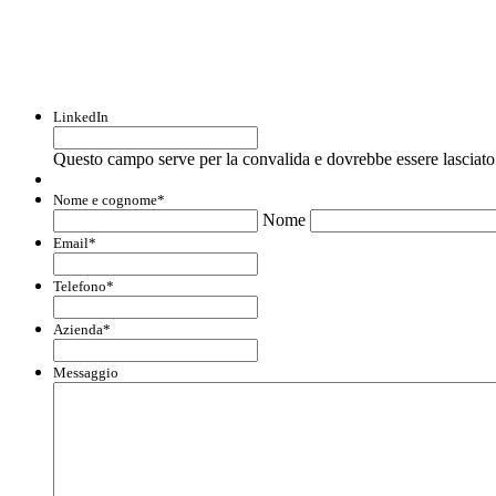
Con questo modulo puoi richiedere informaz
LinkedIn
Questo campo serve per la convalida e dovrebbe essere lasciato 
Nome e cognome
*
Nome
Email
*
Telefono
*
Azienda
*
Messaggio