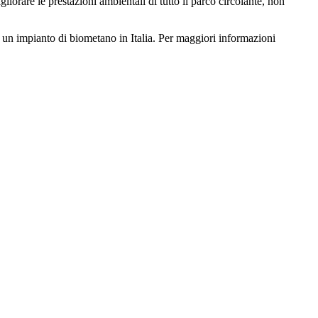
liorare le prestazioni ambientali di tutto il parco circolante, non
re un impianto di biometano in Italia. Per maggiori informazioni