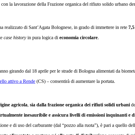
con la lavorazione della Frazione organica del rifiuto solido urbano deri
na realizzato di Sant’Agata Bolognese, in grado di immettere in rete
7,5
te
case history
in pura logica di
economia circolare
.
anno girando dal 18 aprile per le strade di Bologna alimentati da biomet
llo attivo a Rende
(CS) – consentirà di aumentare la portata.
rigine agricola
,
sia dalla frazione organica dei rifiuti solidi urbani
de
irtualmente inesauribile e assicura livelli di emissioni inquinanti e 
one e di uso del carburante (dal “pozzo alla ruota”), è pari a quello dell