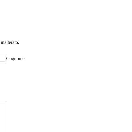
ioni su opportunità per creare liquidità e 
inalterato.
Cognome