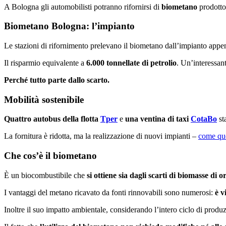
A Bologna gli automobilisti potranno rifornirsi di
biometano
prodotto 
Biometano Bologna: l’impianto
Le stazioni di rifornimento prelevano il biometano dall’impianto appe
Il risparmio equivalente a
6.000 tonnellate di petrolio
. Un’interessan
Perché tutto parte dallo scarto.
Mobilità sostenibile
Quattro autobus della flotta
Tper
e
una ventina di taxi
CotaBo
st
La fornitura è ridotta, ma la realizzazione di nuovi impianti –
come que
Che cos’è il biometano
È un biocombustibile che
si ottiene sia
dagli scarti di biomasse di o
I vantaggi del metano ricavato da fonti rinnovabili sono numerosi:
è v
Inoltre il suo impatto ambientale, considerando l’intero ciclo di produzi