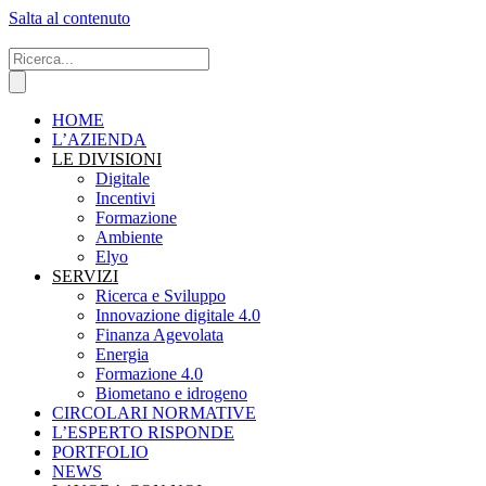
Salta al contenuto
HOME
L’AZIENDA
LE DIVISIONI
Digitale
Incentivi
Formazione
Ambiente
Elyo
SERVIZI
Ricerca e Sviluppo
Innovazione digitale 4.0
Finanza Agevolata
Energia
Formazione 4.0
Biometano e idrogeno
CIRCOLARI NORMATIVE
L’ESPERTO RISPONDE
PORTFOLIO
NEWS