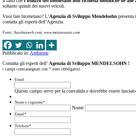
Il fatto che
l’utilizzo del biometano non richieda modifiche né alle 
soltanto quindi dei nuovi veicoli.
Vuoi fare biometano? L’
Agenzia di Sviluppo Mendelsohn
presenta 
contatta gli esperti dell’Agenzia.
Fonti: Autobusweb.com; www.metanoauto.com
Pubblicato in:
Ambiente
Contatta gli esperti dell’
Agenzia di Sviluppo MENDELSOHN !
i campi contrassegnati con
*
sono obbligatori.
Email
Questo campo serve per la convalida e dovrebbe essere lasciato 
Nome e cognome
*
Nome
Email
*
Telefono
*