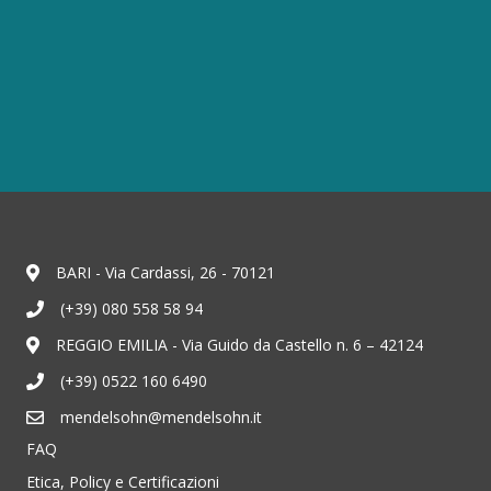
BARI - Via Cardassi, 26 - 70121
(+39) 080 558 58 94
REGGIO EMILIA - Via Guido da Castello n. 6 – 42124
(+39) 0522 160 6490
mendelsohn@mendelsohn.it
FAQ
Etica, Policy e Certificazioni